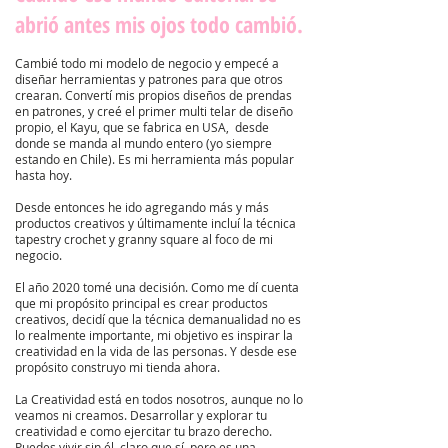
abrió antes mis ojos todo cambió.
Cambié todo mi modelo de negocio y empecé a
diseñar herramientas y patrones para que otros
crearan. Convertí mis propios diseños de prendas
en patrones, y creé el primer multi telar de diseño
propio, el Kayu, que se fabrica en USA, desde
donde se manda al mundo entero (yo siempre
estando en Chile). Es mi herramienta más popular
hasta hoy.
Desde entonces he ido agregando más y más
productos creativos y últimamente incluí la técnica
tapestry crochet y granny square al foco de mi
negocio.
El año 2020 tomé una decisión. Como me dí cuenta
que mi propósito principal es crear productos
creativos, decidí que la técnica demanualidad no es
lo realmente importante, mi objetivo es inspirar la
creatividad en la vida de las personas. Y desde ese
propósito construyo mi tienda ahora.
La Creatividad está en todos nosotros, aunque no lo
veamos ni creamos. Desarrollar y explorar tu
creatividad e como ejercitar tu brazo derecho.
Puedes vivir sin él, claro que sí, pero es una