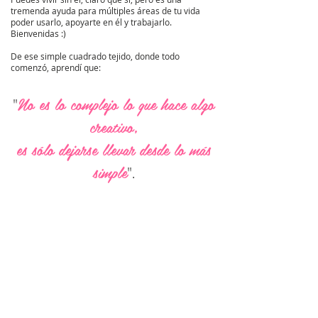
tremenda ayuda para múltiples áreas de tu vida
poder usarlo, apoyarte en él y trabajarlo.
Bienvenidas :)
De ese simple cuadrado tejido, donde todo
comenzó, aprendí que:
No es lo complejo lo que hace algo
"
creativo,
es sólo dejarse llevar desde lo más
simple
".
..y esto es lo que me inspira día a día en Ullvuna :)
Si quieres explorar tu creatividad
libremente o eres de las que necesita un
poco de guía para hacerlo, en cualquier
caso